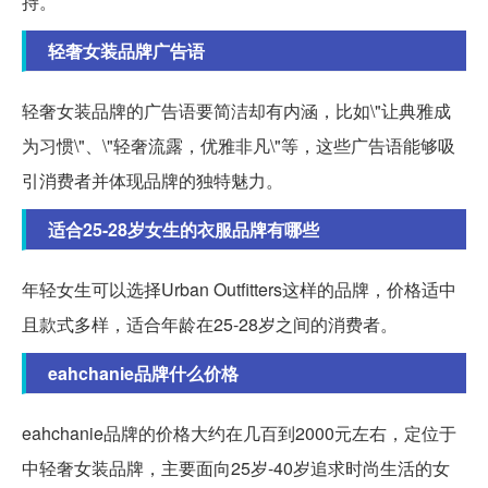
持。
轻奢女装品牌广告语
轻奢女装品牌的广告语要简洁却有内涵，比如\"让典雅成
为习惯\"、\"轻奢流露，优雅非凡\"等，这些广告语能够吸
引消费者并体现品牌的独特魅力。
适合25-28岁女生的衣服品牌有哪些
年轻女生可以选择Urban Outfitters这样的品牌，价格适中
且款式多样，适合年龄在25-28岁之间的消费者。
eahchanie品牌什么价格
eahchanie品牌的价格大约在几百到2000元左右，定位于
中轻奢女装品牌，主要面向25岁-40岁追求时尚生活的女