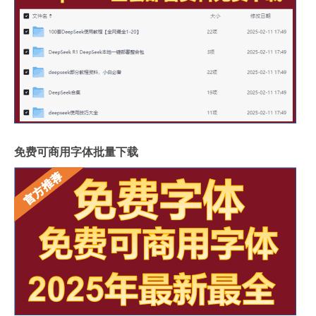
免费可商用字体批量下载