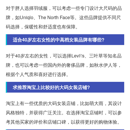
对于胖人选择羽绒服，可以考虑一些专门设计大尺码的品
牌，如Uniqlo、The North Face等。这些品牌提供不同尺
码选择，保暖性和舒适度也有保障。
适合40岁左右女性的中高档女装品牌有哪些?
对于40岁左右的女性，可以选择Levi\'s、三叶草等知名品
牌，也可以考虑一些国内外的奢侈品牌，如秋水伊人等，
根据个人气质和喜好进行选择。
求推荐淘宝上比较好的大码女装店铺?
淘宝上有一些优质的大码女装店铺，比如萌大雨，其设计
风格独特，并获得广泛关注。在选择淘宝店铺时，可以参
考其他买家的评价和店铺口碑，以获得更好的购物体验。