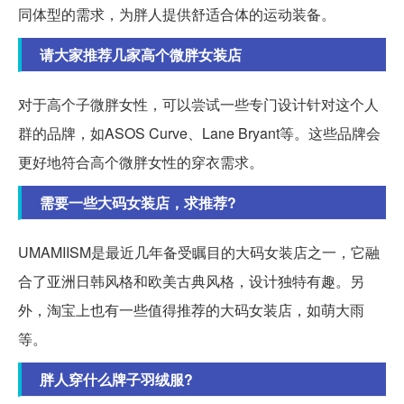
同体型的需求，为胖人提供舒适合体的运动装备。
请大家推荐几家高个微胖女装店
对于高个子微胖女性，可以尝试一些专门设计针对这个人
群的品牌，如ASOS Curve、Lane Bryant等。这些品牌会
更好地符合高个微胖女性的穿衣需求。
需要一些大码女装店，求推荐?
UMAMIISM是最近几年备受瞩目的大码女装店之一，它融
合了亚洲日韩风格和欧美古典风格，设计独特有趣。另
外，淘宝上也有一些值得推荐的大码女装店，如萌大雨
等。
胖人穿什么牌子羽绒服?