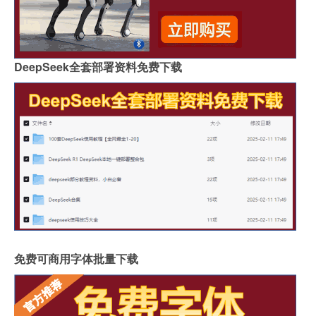
DeepSeek全套部署资料免费下载
免费可商用字体批量下载