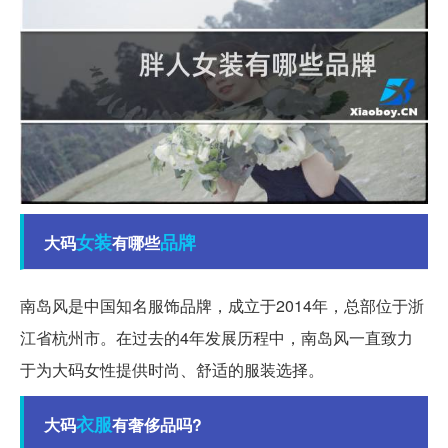
女装
品牌
大码
有哪些
南岛风是中国知名服饰品牌，成立于2014年，总部位于浙
江省杭州市。在过去的4年发展历程中，南岛风一直致力
于为大码女性提供时尚、舒适的服装选择。
衣服
大码
有奢侈品吗?