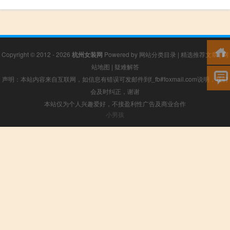
Copyright © 2012 - 2026
杭州女装网
Powered by
网站分类目录
|
精选推荐文章
|
网
站地图
|
疑难解答
声明：本站内容来自互联网，如信息有错误可发邮件到f_fb#foxmail.com说明，我们
会及时纠正，谢谢
本站仅为个人兴趣爱好，不接盈利性广告及商业合作
小男孩