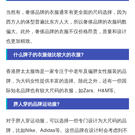
当然有，奢侈品牌的衣服通常有更全面的尺码选择，因为
西方人的体型普遍比东方人大，所以奢侈品牌的衣服码数
偏大。此外，奢侈品牌的衣服不仅价格昂贵，质量和设计
也更加精致。
什么牌子的衣服做比较大的衣服?
香港胖太太服饰是一家专注于中老年及偏胖女性服装的品
牌，为大码女性提供丰富的选择。除此之外，还有一些国
际知名品牌也有较大尺码的衣服，如Zara、H&M等。
胖人穿的品牌运动服?
对于胖人穿运动服，可以选择一些专门设计为大尺码的品
牌，比如Nike、Adidas等。这些品牌在设计时会考虑到不