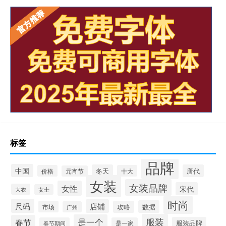
标签
品牌
中国
冬天
唐代
价格
十大
元宵节
女装
女装品牌
女性
宋代
大衣
女士
时尚
尺码
店铺
数据
市场
攻略
广州
服装
是一个
春节
服装品牌
春节期间
是一家