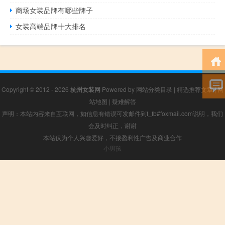
商场女装品牌有哪些牌子
女装高端品牌十大排名
Copyright © 2012 - 2026
杭州女装网
Powered by
网站分类目录
|
精选推荐文章
|
网
站地图
|
疑难解答
声明：本站内容来自互联网，如信息有错误可发邮件到f_fb#foxmail.com说明，我们
会及时纠正，谢谢
本站仅为个人兴趣爱好，不接盈利性广告及商业合作
小男孩