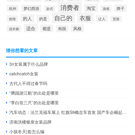
消费者
淘宝
牌子
杭州
梦幻西游
款式
游戏
自己的
衣服
的人
的是
让人
疫情
货源
适合
都是
风格
韩国
连衣裙
猜你想看的文章
3n女装属于什么品牌
catchcatch女装
古代人不得过春节吗
“腾蹋游江舫”的出处是哪里
“李白坟三尺”的出处是哪里
汽车动态：法兰克福车展上 红旗S9概念车首发 国产车企崛起之路
济南洪楼银座女装品牌
小孩冬天|套怎么编