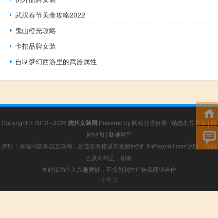
武汉春节美食攻略2022
鬼山橙光攻略
卡扣品牌女装
自制梦幻西游里的武器属性
Copyright © 2012 - 2026
杭州女装网
Powered by
网站分类目录
|
精选推荐文章
|
网
站地图
|
疑难解答
声明：本站内容来自互联网，如信息有错误可发邮件到f_fb#foxmail.com说明，我们
会及时纠正，谢谢
本站仅为个人兴趣爱好，不接盈利性广告及商业合作
小男孩