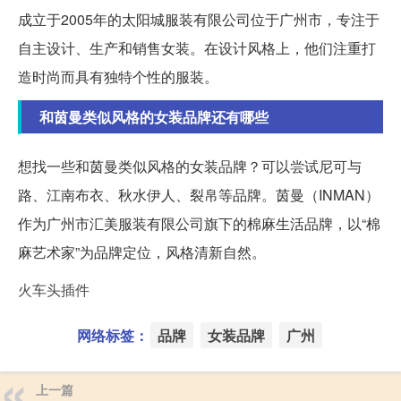
成立于2005年的太阳城服装有限公司位于广州市，专注于
自主设计、生产和销售女装。在设计风格上，他们注重打
造时尚而具有独特个性的服装。
和茵曼类似风格的女装品牌还有哪些
想找一些和茵曼类似风格的女装品牌？可以尝试尼可与
路、江南布衣、秋水伊人、裂帛等品牌。茵曼（INMAN）
作为广州市汇美服装有限公司旗下的棉麻生活品牌，以“棉
麻艺术家”为品牌定位，风格清新自然。
火车头插件
网络标签：
品牌
女装品牌
广州
上一篇