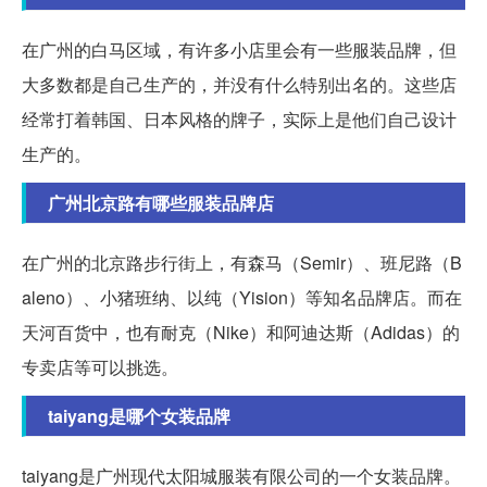
在广州的白马区域，有许多小店里会有一些服装品牌，但
大多数都是自己生产的，并没有什么特别出名的。这些店
经常打着韩国、日本风格的牌子，实际上是他们自己设计
生产的。
广州北京路有哪些服装品牌店
在广州的北京路步行街上，有森马（Semir）、班尼路（B
aleno）、小猪班纳、以纯（Yision）等知名品牌店。而在
天河百货中，也有耐克（Nike）和阿迪达斯（Adidas）的
专卖店等可以挑选。
taiyang是哪个女装品牌
taiyang是广州现代太阳城服装有限公司的一个女装品牌。