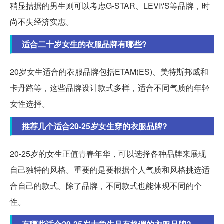
稍显拮据的男生则可以考虑G-STAR、LEVI\'S等品牌，时
尚不失经济实惠。
适合二十岁女生的衣服品牌有哪些?
20岁女生适合的衣服品牌包括ETAM(ES)、美特斯邦威和
卡丹路等，这些品牌设计款式多样，适合不同气质的年轻
女性选择。
推荐几个适合20-25岁女生穿的衣服品牌?
20-25岁的女生正值青春年华，可以选择各种品牌来展现
自己独特的风格。重要的是要根据个人气质和风格挑选适
合自己的款式。除了品牌，不同款式也能体现不同的个
性。