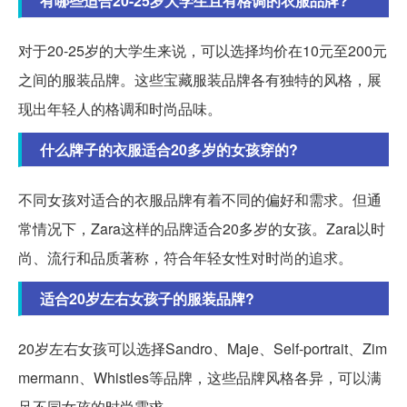
有哪些适合20-25岁大学生且有格调的衣服品牌?
对于20-25岁的大学生来说，可以选择均价在10元至200元
之间的服装品牌。这些宝藏服装品牌各有独特的风格，展
现出年轻人的格调和时尚品味。
什么牌子的衣服适合20多岁的女孩穿的?
不同女孩对适合的衣服品牌有着不同的偏好和需求。但通
常情况下，Zara这样的品牌适合20多岁的女孩。Zara以时
尚、流行和品质著称，符合年轻女性对时尚的追求。
适合20岁左右女孩子的服装品牌?
20岁左右女孩可以选择Sandro、Maje、Self-portrait、Zim
mermann、Whistles等品牌，这些品牌风格各异，可以满
足不同女孩的时尚需求。