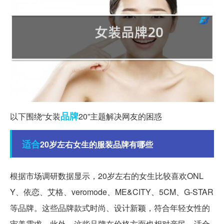
品牌
以下围绕“女装
20”主题解决网友的困惑
适合
20岁左右女生的服装品牌有哪些
根据市场调研数据显示，20岁左右的女生比较喜欢ONL
Y、依恋、艾格、veromode、ME&CITY、5CM、G-STAR
等品牌。这些品牌款式时尚、设计新颖，符合年轻女性的
审美需求。此外，这些品牌在价格方面也相对亲民，适合