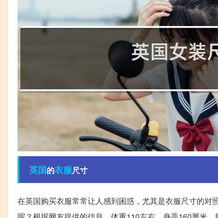
英国
衣服
的
尺寸
在英国购买衣服常常让人感到困惑，尤其是衣服尺寸的对照。
呢？根据网友提供的信息，体重110左右、身高160厘米、腰围