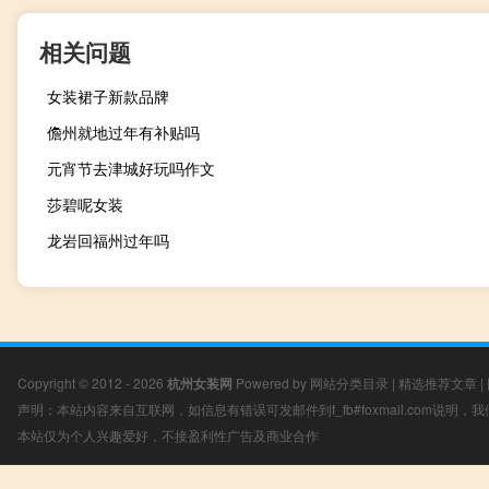
相关问题
女装裙子新款品牌
儋州就地过年有补贴吗
元宵节去津城好玩吗作文
莎碧呢女装
龙岩回福州过年吗
Copyright © 2012 - 2026
杭州女装网
Powered by
网站分类目录
|
精选推荐文章
|
声明：本站内容来自互联网，如信息有错误可发邮件到f_fb#foxmail.com说明
本站仅为个人兴趣爱好，不接盈利性广告及商业合作