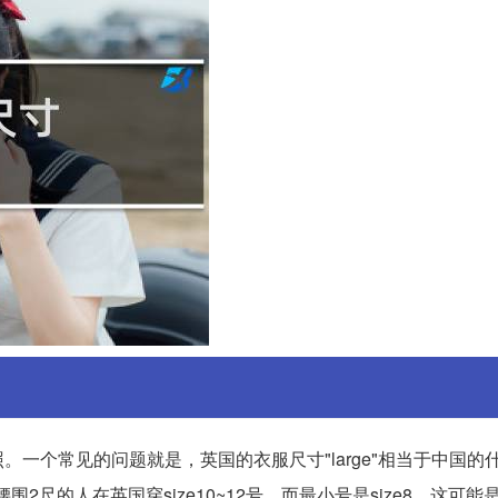
一个常见的问题就是，英国的衣服尺寸"large"相当于中国的
2尺的人在英国穿size10~12号，而最小号是size8。这可能