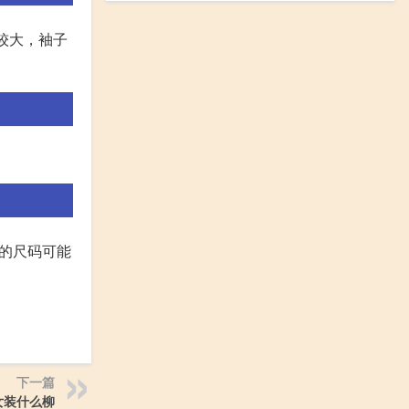
对较大，袖子
的尺码可能
下一篇
女装什么柳