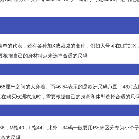
种简单的代表，还有各种加X或裁减的变种，例如大号可在L前加X
要根据自己的身材特点来选择合适的尺码。
65厘米之间的人穿着。而46-54表示的是欧洲尺码范围，48对
。所以在购买欧洲衣服时，需要根据自己的身高和体型选择合适的尺
36，M指40，L指44。此外，34码一般要用PS来区分专为小个
适合的尺码。