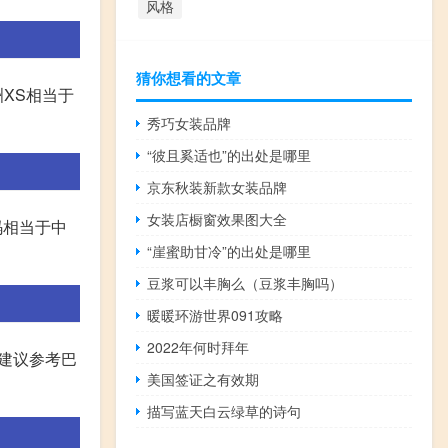
风格
猜你想看的文章
XS相当于
秀巧女装品牌
“彼且奚适也”的出处是哪里
京东秋装新款女装品牌
女装店橱窗效果图大全
码相当于中
“崖蜜助甘冷”的出处是哪里
豆浆可以丰胸么（豆浆丰胸吗）
暖暖环游世界091攻略
2022年何时拜年
建议参考巴
美国签证之有效期
描写蓝天白云绿草的诗句