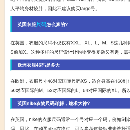
人平均身材较胖，因此不建议购买large号。
尺码
英国衣服
怎么算的?
在英国，衣服的尺码不仅仅有XXL、XL、L、M、S这几
S前加X。这种多样的尺码设计让购物变得复杂又有趣，需
欧洲衣服46码是多大
在欧洲，衣服尺寸46对应国际尺码XS，适合身高在160到1
50对应国际的M、52对应国际的L、54对应国际的XL
英国nike衣物尺码详解，跪求大神?
在英国，nike的衣服尺码通常一个号对应一个码，例如S指
码。因此，在购买nike衣物时，可以参考这些标准来选择