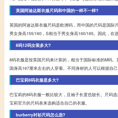
英国阿迪达斯衣服尺码和中国的一样不一样?
英国的阿迪达斯衣服尺码是欧洲码，而中国的尺码是国际尺
男女身高155/160，S相当于男女身高160/165。因
8码12码女装多大?
8码衣服是按英国尺码来计算的，相当于国际标准的M码。
国身高167厘米左右的人穿着。不同身材的人可以根据自
巴宝莉8码衣服是多大?
巴宝莉的8码衣服一般比较大，且袖子长度也较长。尺码
宝莉官方的尺码表来选购适合自己的衣服。
burberry衬衫尺码怎么选?