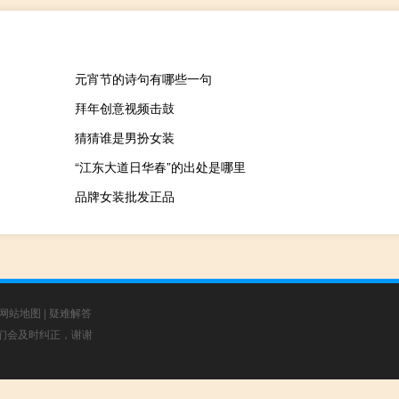
元宵节的诗句有哪些一句
拜年创意视频击鼓
猜猜谁是男扮女装
“江东大道日华春”的出处是哪里
品牌女装批发正品
网站地图
|
疑难解答
，我们会及时纠正，谢谢