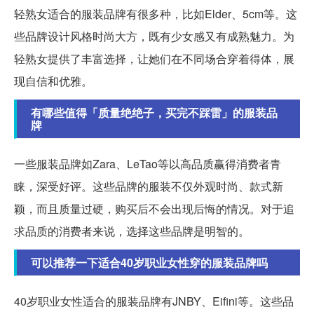
轻熟女适合的服装品牌有很多种，比如Elder、5cm等。这
些品牌设计风格时尚大方，既有少女感又有成熟魅力。为
轻熟女提供了丰富选择，让她们在不同场合穿着得体，展
现自信和优雅。
有哪些值得「质量绝绝子，买完不踩雷」的服装品
牌
一些服装品牌如Zara、LeTao等以高品质赢得消费者青
睐，深受好评。这些品牌的服装不仅外观时尚、款式新
颖，而且质量过硬，购买后不会出现后悔的情况。对于追
求品质的消费者来说，选择这些品牌是明智的。
可以推荐一下适合40岁职业女性穿的服装品牌吗
40岁职业女性适合的服装品牌有JNBY、Eifini等。这些品