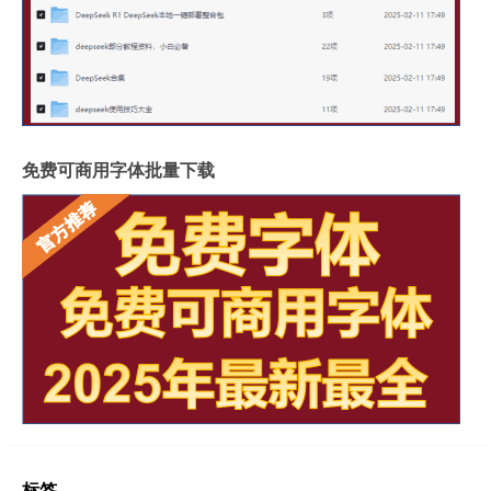
免费可商用字体批量下载
标签