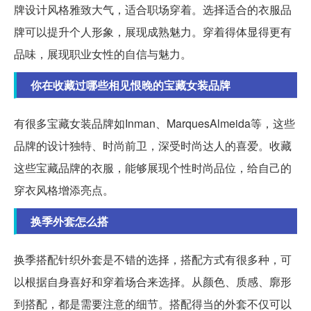
牌设计风格雅致大气，适合职场穿着。选择适合的衣服品
牌可以提升个人形象，展现成熟魅力。穿着得体显得更有
品味，展现职业女性的自信与魅力。
你在收藏过哪些相见恨晚的宝藏女装品牌
有很多宝藏女装品牌如Inman、MarquesAlmeida等，这些
品牌的设计独特、时尚前卫，深受时尚达人的喜爱。收藏
这些宝藏品牌的衣服，能够展现个性时尚品位，给自己的
穿衣风格增添亮点。
换季外套怎么搭
换季搭配针织外套是不错的选择，搭配方式有很多种，可
以根据自身喜好和穿着场合来选择。从颜色、质感、廓形
到搭配，都是需要注意的细节。搭配得当的外套不仅可以