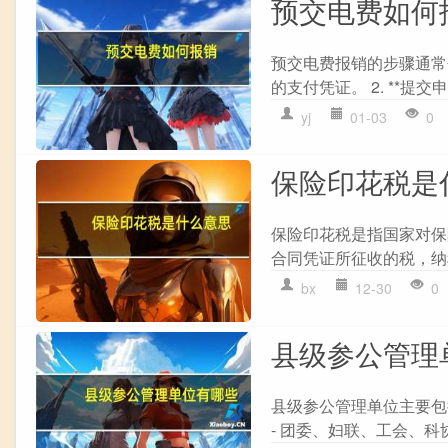
预交电费如何
预交电费报销的步骤通常包
的支付凭证。 2. **提交
yj
01-03
0
保险印花税是
保险印花税是指国家对保
合同凭证所征收的税，纳
bx
12-30
0
县级参公管理
县级参公管理单位主要包括
- 团委、妇联、工会、科协