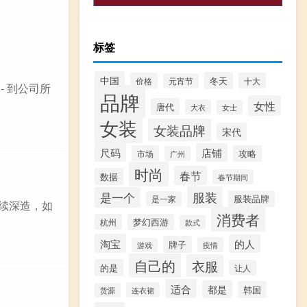
标签
中国
冬天
价格
十大
元宵节
- 到公司所
品牌
女性
唐代
大衣
女士
女装
女装品牌
宋代
尺码
店铺
市场
攻略
广州
时尚
春节
数据
春节期间
服装
是一个
服装品牌
是一家
继续深造，如
消费者
杭州
梦幻西游
款式
淘宝
的人
牌子
疫情
游戏
自己的
衣服
的是
让人
适合
都是
韩国
连衣裙
货源