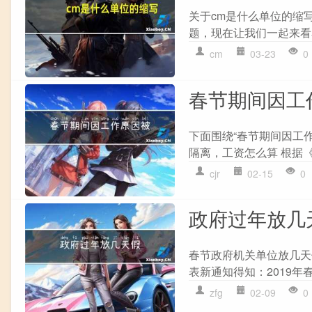
关于cm是什么单位的缩
题，现在让我们一起来看看
cm
03-23
0
春节期间因工
下面围绕“春节期间因工
隔离，工资怎么算 根据《
cjr
02-15
0
政府过年放几
春节政府机关单位放几天
表新通知得知：2019年春
zfg
02-09
0