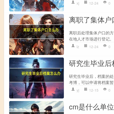
xj
12-24
0
离职了集体户
离职后处理集体户口的方法主
在地人才市场进行登记。 
lz
12-24
0
研究生毕业后
研究生毕业后，档案的处理方
考博，可以申请将档案暂时
yj
12-15
0
cm是什么单