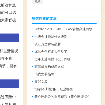
风格
化解这种尴
我们可以选
猜你想看的文章
励大家积极
2023-11-18 08:43： G22青兰高速白水收费站附近至平凉西收费站附近K1530~K1572段往兰州方向进行养护施工，期间道路半幅单车道通行。请途经车辆减速慢行，注意行车安全。预计11月18日18时结束。 ​​​
中级会计师是什么级别
镇江万达女装品牌
和生活情况
属鼠今年有多大年龄了
题并不喜
过年去越南找什么工作呢
情节，挺有
家庭成员构成怎么写
俏皮女装品牌
嘉兴女装
“游鹤不归松”的出处是哪里
遇过应酬中
姜亦珊老公的近照视频（姜亦珊 老公）
个人隐私和