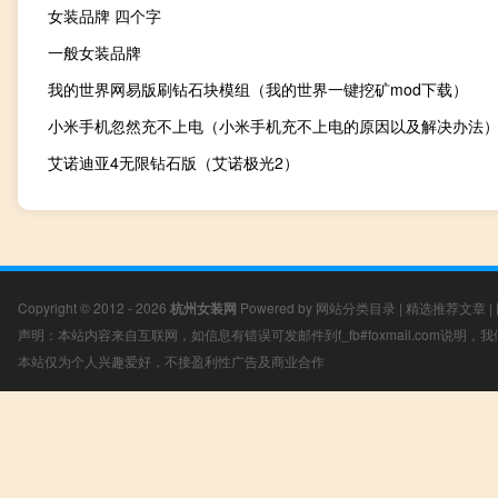
女装品牌 四个字
一般女装品牌
我的世界网易版刷钻石块模组（我的世界一键挖矿mod下载）
小米手机忽然充不上电（小米手机充不上电的原因以及解决办法
艾诺迪亚4无限钻石版（艾诺极光2）
Copyright © 2012 - 2026
杭州女装网
Powered by
网站分类目录
|
精选推荐文章
|
声明：本站内容来自互联网，如信息有错误可发邮件到f_fb#foxmail.com说明
本站仅为个人兴趣爱好，不接盈利性广告及商业合作