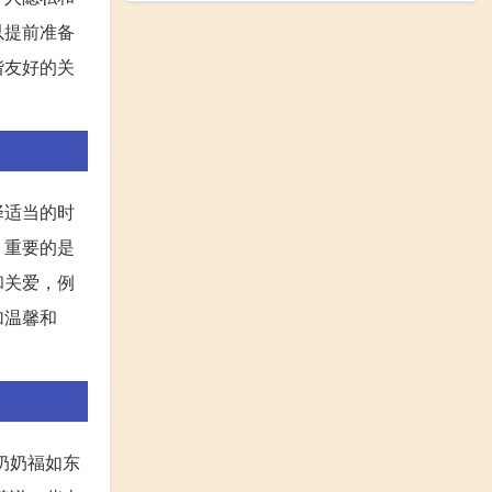
以提前准备
谐友好的关
择适当的时
。重要的是
和关爱，例
加温馨和
奶奶福如东