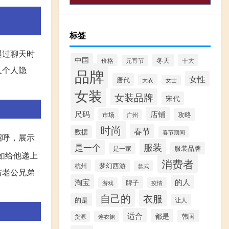
标签
遇过聊天时
中国
冬天
价格
十大
元宵节
人个人隐
品牌
女性
唐代
大衣
女士
女装
女装品牌
宋代
尺码
店铺
市场
攻略
广州
时尚
春节
数据
春节期间
招呼，展示
服装
是一个
服装品牌
是一家
如给他递上
消费者
杭州
梦幻西游
款式
与老公兄弟
淘宝
的人
牌子
疫情
游戏
自己的
衣服
的是
让人
适合
都是
韩国
连衣裙
货源