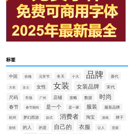
标签
品牌
中国
冬天
唐代
价格
十大
元宵节
女装
女装品牌
女性
宋代
大衣
女士
时尚
尺码
店铺
数据
市场
攻略
广州
服装
是一个
春节
服装品牌
春节期间
是一家
消费者
淘宝
牌子
杭州
梦幻西游
款式
游戏
自己的
衣服
的人
的是
让人
疫情
货源