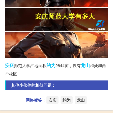
安庆
约为
龙山
师范大学占地面积
2844亩，设有
和菱湖两
个校区
其他小伙伴的相似问题：
网络标签：
安庆
约为
龙山