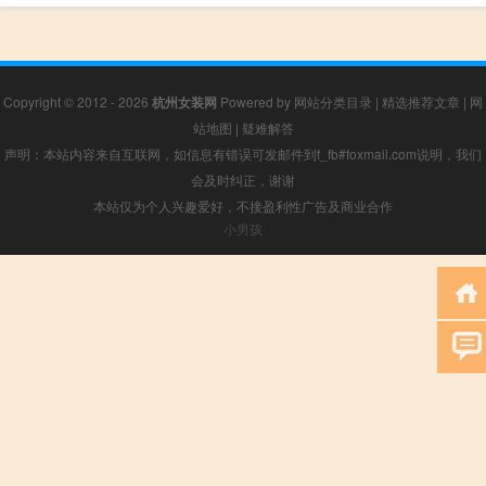
Copyright © 2012 - 2026
杭州女装网
Powered by
网站分类目录
|
精选推荐文章
|
网
站地图
|
疑难解答
声明：本站内容来自互联网，如信息有错误可发邮件到f_fb#foxmail.com说明，我们
会及时纠正，谢谢
本站仅为个人兴趣爱好，不接盈利性广告及商业合作
小男孩