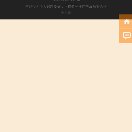
本站仅为个人兴趣爱好，不接盈利性广告及商业合作
小男孩