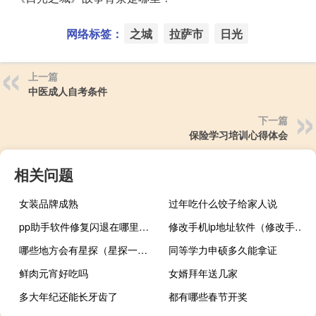
网络标签：
之城
拉萨市
日光
上一篇
中医成人自考条件
下一篇
保险学习培训心得体会
相关问题
女装品牌成熟
过年吃什么饺子给家人说
pp助手软件修复闪退在哪里（pp助手怎么修复闪退）
修改手机ip地址软件（修改手机ip）
哪些地方会有星探（星探一般出现在哪个城市）
同等学力申硕多久能拿证
鲜肉元宵好吃吗
女婿拜年送几家
多大年纪还能长牙齿了
都有哪些春节开奖