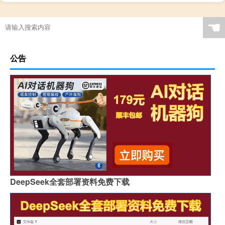
☚
公告
DeepSeek全套部署资料免费下载