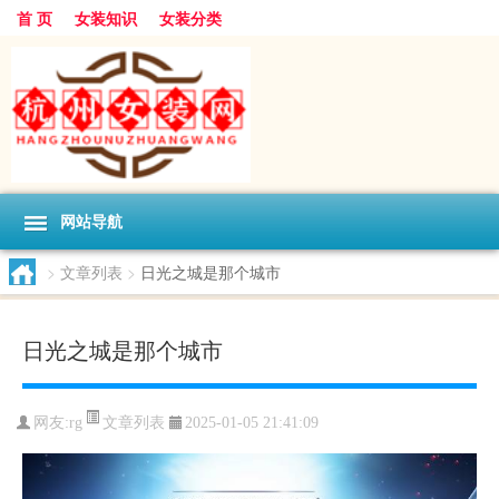
首 页
女装知识
女装分类
网站导航
>
文章列表
>
日光之城是那个城市
日光之城是那个城市
文章列表
网友:
rg
2025-01-05 21:41:09