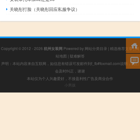
关晓彤打脸（关晓彤回应私服争议）
Copyright © 2012 - 2026
杭州女装网
Powered by
网站分类目录
|
精选推荐文章
|
网
站地图
|
疑难解答
声明：本站内容来自互联网，如信息有错误可发邮件到f_fb#foxmail.com说明，我们
会及时纠正，谢谢
本站仅为个人兴趣爱好，不接盈利性广告及商业合作
小男孩