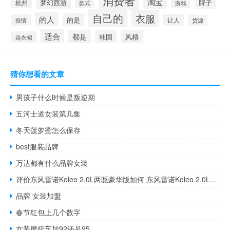
消费者
淘宝
牌子
杭州
梦幻西游
款式
游戏
自己的
衣服
的人
的是
让人
疫情
货源
适合
都是
风格
韩国
连衣裙
猜你想看的文章
男孩子什么时候是叛逆期
五河士道女装第几集
冬天菠萝蜜怎么保存
best服装品牌
万达都有什么品牌女装
评价东风雷诺Koleo 2.0L两驱豪华版如何 东风雷诺Koleo 2.0L两驱豪华版配置如何
品牌 女装加盟
春节红包上几个数字
女装摩托车加92还是95