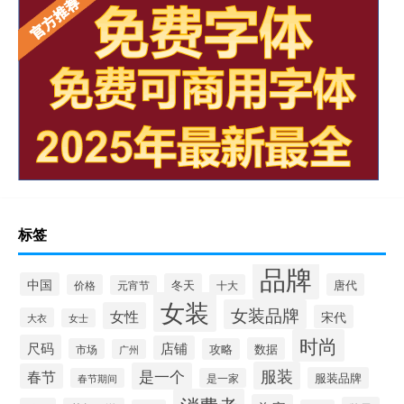
标签
品牌
中国
冬天
唐代
价格
十大
元宵节
女装
女装品牌
女性
宋代
大衣
女士
时尚
尺码
店铺
数据
市场
攻略
广州
服装
是一个
春节
服装品牌
春节期间
是一家