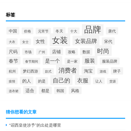
标签
品牌
中国
冬天
唐代
价格
十大
元宵节
女装
女装品牌
女性
宋代
大衣
女士
时尚
尺码
店铺
数据
市场
攻略
广州
服装
是一个
春节
服装品牌
春节期间
是一家
消费者
淘宝
牌子
杭州
梦幻西游
款式
游戏
自己的
衣服
的人
的是
让人
疫情
货源
适合
都是
风格
韩国
连衣裙
猜你想看的文章
“诏西皇使涉予”的出处是哪里