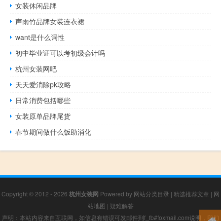
女装休闲品牌
声雨竹品牌女装连衣裙
want是什么词性
初中毕业证可以考初级会计吗
杭州女装网吧
天天爱消除pk攻略
日常消费包括哪些
女装原单品牌尾货
春节期间做什么饭助消化
Copyright © 2012 - 2026
杭州女装网
Powered by
网站分类目录
|
精选推荐文章
|
网
站地图
|
疑难解答
声明：本站内容来自互联网，如信息有错误可发邮件到f_fb#foxmail.com说明，我们