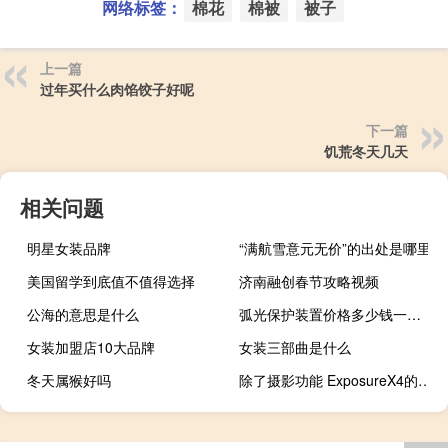
网络标签：
棉花
棉被
被子
上一篇
过年买什么肉馅饺子好呢
下一篇
饥荒冬天几天
相关问题
明星女装品牌
“满航雪意元无价”的出处是哪里
美国留学到底值不值得选择
济南融创春节攻略视频
公海的意思是什么
弧光保护装置价格多少钱一个（弧光保护装置）
女装加盟店10大品牌
女装三部曲是什么
冬天属猴好吗
除了摄影功能 ExposureX4的智能收藏还可以使用关键词