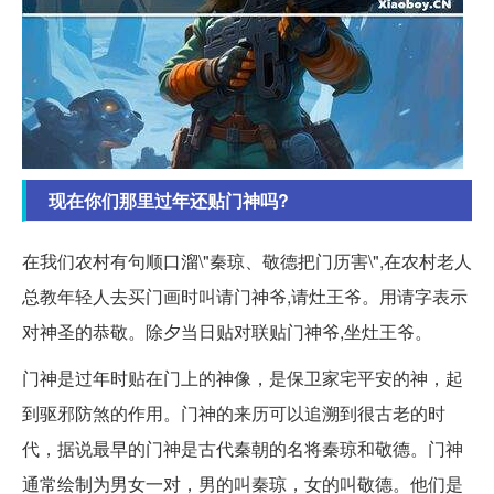
现在你们那里过年还贴门神吗?
在我们农村有句顺口溜\"秦琼、敬德把门历害\",在农村老人
总教年轻人去买门画时叫请门神爷,请灶王爷。用请字表示
对神圣的恭敬。除夕当日贴对联贴门神爷,坐灶王爷。
门神是过年时贴在门上的神像，是保卫家宅平安的神，起
到驱邪防煞的作用。门神的来历可以追溯到很古老的时
代，据说最早的门神是古代秦朝的名将秦琼和敬德。门神
通常绘制为男女一对，男的叫秦琼，女的叫敬德。他们是