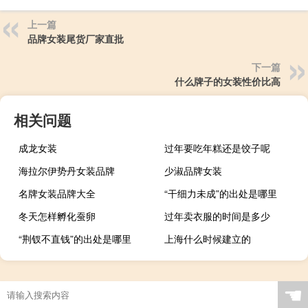
上一篇
品牌女装尾货厂家直批
下一篇
什么牌子的女装性价比高
相关问题
成龙女装
过年要吃年糕还是饺子呢
海拉尔伊势丹女装品牌
少淑品牌女装
名牌女装品牌大全
“干细力未成”的出处是哪里
冬天怎样孵化蚕卵
过年卖衣服的时间是多少
“荆钗不直钱”的出处是哪里
上海什么时候建立的
☚