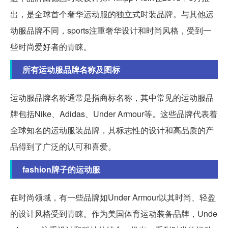
出，是全球首个奢华运动服的独立式时装品牌。与其他运
动服品牌不同，sports注重奢华设计和时尚风格，受到一
些时尚爱好者的青睐。
所有运动服品牌名称及图标
运动服品牌名称通常是指商标名称，其中常见的运动服品
牌包括Nike、Adidas、Under Armour等。这些品牌代表着
全球知名的运动服装品牌，其标志性的设计和高品质的产
品得到了广泛的认可和喜爱。
fashion牌子的运动服
在时尚领域，有一些品牌如Under Armour以其时尚、轻盈
的设计风格受到青睐。作为美国体育运动装备品牌，Unde