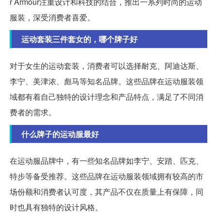
r Armour注重设计和科技的结合，推出一系列时尚的运动
服装，深受消费者喜爱。
运动套装三件套女的，哪个牌子好
对于女生的运动套装，消费者可以选择耐克、阿迪达斯、
李宁、美津浓、彪马等知名品牌。这些品牌在运动服装领
域都有着自己独特的设计理念和产品特点，满足了不同消
费者的需求。
什么牌子的运动服最好
在运动服品牌中，有一些知名品牌如李宁、安踏、匹克、
特步等备受推荐。这些品牌在运动服装领域拥有较高的市
场份额和消费者认可度，其产品不仅在质量上有保障，同
时也具有独特的设计风格。