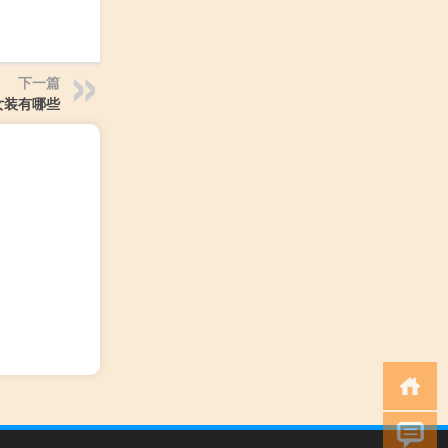
下一篇
女装有哪些