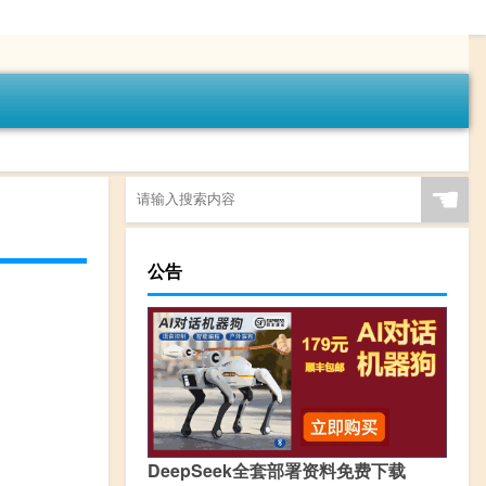
☚
公告
DeepSeek全套部署资料免费下载