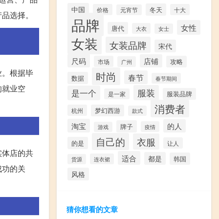
中国
冬天
价格
十大
元宵节
产品选择。
品牌
女性
唐代
大衣
女士
女装
女装品牌
宋代
尺码
店铺
市场
攻略
广州
业。根据毕
时尚
春节
数据
春节期间
的就业空
服装
是一个
服装品牌
是一家
消费者
杭州
梦幻西游
款式
淘宝
的人
牌子
疫情
游戏
自己的
衣服
的是
让人
实体店的共
适合
都是
韩国
连衣裙
货源
成功的关
风格
猜你想看的文章