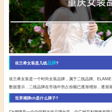
品牌
依兰希女装是几线
?
依兰希女装是一个时尚女装品牌，属于二线品牌。ELANIE
数据显示，二线品牌在市场中所占份额已逐渐增加，逐渐
世界潮牌ch是什么牌子?
Ch潮牌是一个中端档次的品牌女装，由广州百利服饰有限