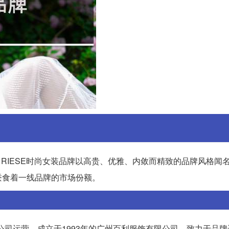
 RIESE时尚女装品牌以高贵、优雅、内敛而精致的品牌风格闻
蚕食着一线品牌的市场份额。
公司运营。成立于1993年的广州百利服饰有限公司，致力于品