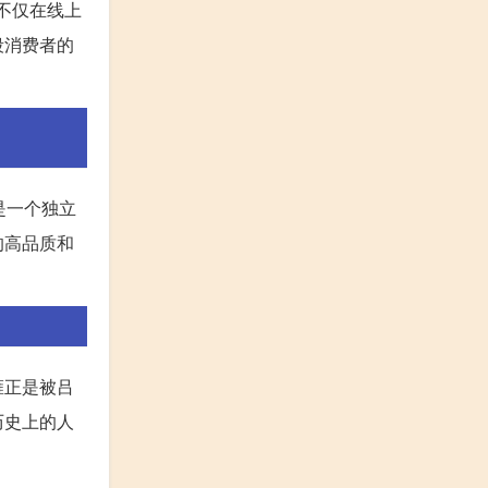
牌，不仅在线上
段消费者的
是一个独立
的高品质和
雍正是被吕
历史上的人