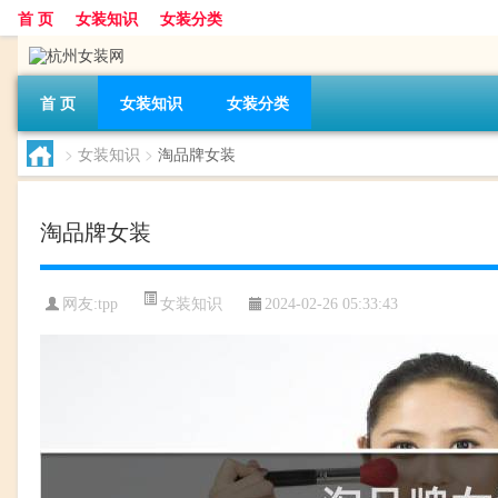
首 页
女装知识
女装分类
首 页
女装知识
女装分类
>
女装知识
>
淘品牌女装
淘品牌女装
女装知识
网友:
tpp
2024-02-26 05:33:43