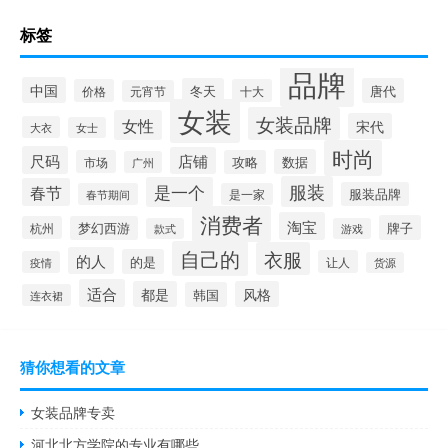
标签
品牌
中国
冬天
唐代
价格
十大
元宵节
女装
女装品牌
女性
宋代
大衣
女士
时尚
尺码
店铺
数据
市场
攻略
广州
服装
是一个
春节
服装品牌
春节期间
是一家
消费者
淘宝
牌子
杭州
梦幻西游
款式
游戏
自己的
衣服
的人
的是
让人
疫情
货源
适合
都是
风格
韩国
连衣裙
猜你想看的文章
女装品牌专卖
河北北方学院的专业有哪些