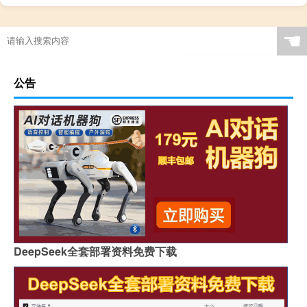
☚
公告
DeepSeek全套部署资料免费下载