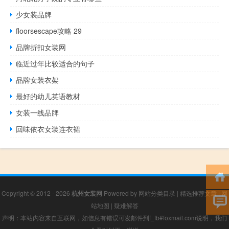
少女装品牌
floorsescape攻略 29
品牌折扣女装网
临近过年比较适合的句子
品牌女装衣架
最好的幼儿英语教材
女装一线品牌
回味依衣女装连衣裙
Copyright © 2012 - 2026
杭州女装网
Powered by
网站分类目录
|
精选推荐文章
|
网
站地图
|
疑难解答
声明：本站内容来自互联网，如信息有错误可发邮件到f_fb#foxmail.com说明，我们