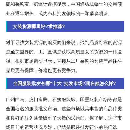
商和采购商。据统计数据显示，中国轻纺城每年的交易额
都在逐年增长，成为布料批发领域的一颗璀璨明珠。
女装货源哪里好?求推荐?
对于寻找女装货源的购买商们来说，找到品质可靠的货源
是至关重要的。工厂直供是获取高质量女装货源的一种途
径。根据市场调研显示，直接从工厂采购的女装产品往往
品质更有保障，价格也更有竞争力。
全国服装批发有哪“十大”批发市场?现在都怎么样?
广州白马、虎门富民、石狮服装城、即墨服装市场等都是
全国著名的服装批发市场。这些市场以其丰富的商品种类
和良好的服务质量吸引了大量的采购商。据了解，这些市
场目前的运营状况良好，仍然是服装批发行业的热门选