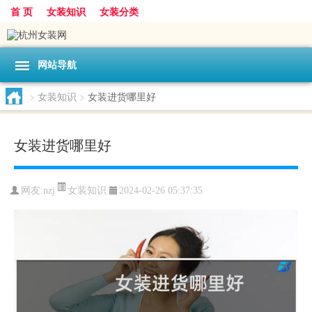
首 页
女装知识
女装分类
网站导航
>
女装知识
>
女装进货哪里好
女装进货哪里好
女装知识
网友:
nzj
2024-02-26 05:37:35