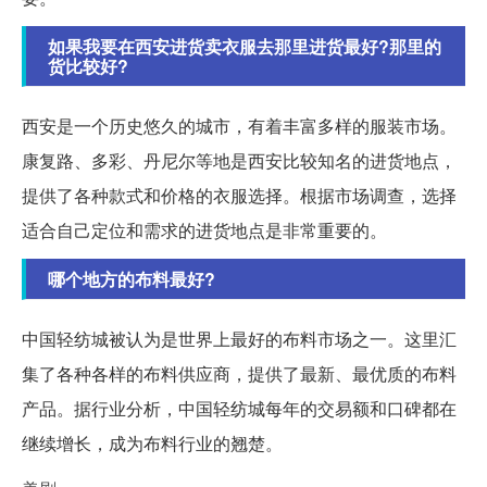
如果我要在西安进货卖衣服去那里进货最好?那里的
货比较好?
西安是一个历史悠久的城市，有着丰富多样的服装市场。
康复路、多彩、丹尼尔等地是西安比较知名的进货地点，
提供了各种款式和价格的衣服选择。根据市场调查，选择
适合自己定位和需求的进货地点是非常重要的。
哪个地方的布料最好?
中国轻纺城被认为是世界上最好的布料市场之一。这里汇
集了各种各样的布料供应商，提供了最新、最优质的布料
产品。据行业分析，中国轻纺城每年的交易额和口碑都在
继续增长，成为布料行业的翘楚。