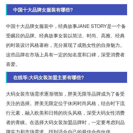
中国十大品牌女服装有哪些?
中国十大品牌女服装中，经典故事JANE STORY是一个备
受瞩目的品牌。经典故事女装以简洁、时尚、高雅、经典
的时装设计风格著称，充分展现了成熟女性的自身魅力。
这些品牌在市场上具有一定的知名度和口碑，深受消费者
喜爱。
在线等:大码女装加盟主要有哪些?
大码女装市场需求逐渐增加，胖美无限等品牌成为了备受
关注的选择。胖美无限定位于休闲时尚风格，结合时下流
行元素，融入欧美和日韩的街头风格，深受大码女性消费
者的青睐。在选择大码女装加盟品牌时，一定要考虑到品
牌实力和市场需求，找到适合自己的最佳合作伙伴。