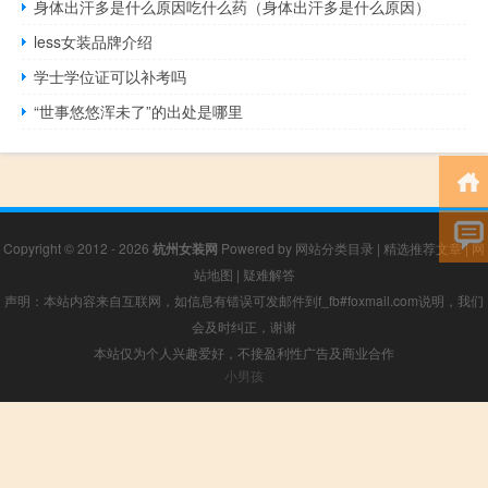
身体出汗多是什么原因吃什么药（身体出汗多是什么原因）
less女装品牌介绍
学士学位证可以补考吗
“世事悠悠浑未了”的出处是哪里
Copyright © 2012 - 2026
杭州女装网
Powered by
网站分类目录
|
精选推荐文章
|
网
站地图
|
疑难解答
声明：本站内容来自互联网，如信息有错误可发邮件到f_fb#foxmail.com说明，我们
会及时纠正，谢谢
本站仅为个人兴趣爱好，不接盈利性广告及商业合作
小男孩