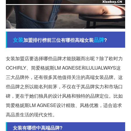
女装
品牌
加盟排行榜前三位有哪些高端女装
?
女装加盟店要选择哪些品牌才能脱颖而出呢？除了欧时力
OCHIRLY、简爱格妮斯LM AGNESE和LULUALWAYS这
三大品牌外，还有很多其他值得关注的高端女装品牌。这
些品牌之所以能名列前茅，不仅在于其品牌实力和市场口
碑，更在于她们独具的设计风格和独特的品牌定位。比如
简爱格妮斯LM AGNESE设计精致、风格优雅，适合追求
高品质生活的现代女性。
女装有哪些中高端品牌?