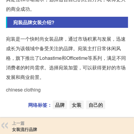
的商业成功。
宛装品牌女装介绍?
宛装是一个快时尚女装品牌，通过市场积累与发展，迅速
成长为该领域中备受关注的品牌。宛装主打日常休闲风
格，旗下推出了Lohastime和Officetime等系列，满足不同
消费者的时尚需求。选择宛装加盟，可以获得更好的市场
发展和商业前景。
chinese clothing
网络标签：
品牌
女装
自己的
上一篇
女装流行品牌