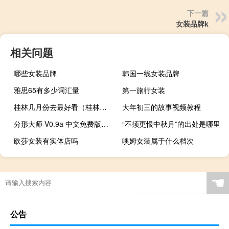
下一篇
女装品牌k
相关问题
哪些女装品牌
韩国一线女装品牌
雅思65有多少词汇量
第一旅行女装
桂林几月份去最好看（桂林几月份去最好）
大年初三的故事视频教程
分形大师 V0.9a 中文免费版（分形大师 V0.9a 中文免费版功能简介）
“不须更恨中秋月”的出处是哪里
欧莎女装有实体店吗
噢姆女装属于什么档次
☚
公告