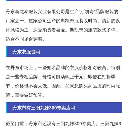
丹东新龙泰服装实业有限公司是生产“斯凯奇”品牌服装的
厂家之一。这家公司生产的斯凯奇服装以时尚、清新的设
计风格为主，深受消费者喜爱。斯凯奇的服装款式多样，
适合不同场合穿着。
丹东衣服贵吗
在丹东市场上，一些知名品牌的衣服价格相对较高。特别
是一些专柜品牌，价格可能动辄上千元。即使在打折季
节，价格也不会太低。因此，如果想购买高品质的时尚服
装，需要做好预算。
丹东市有三阳九妹300专卖店吗
截至目前，丹东市还没有三阳九妹300专卖店。三阳九妹3