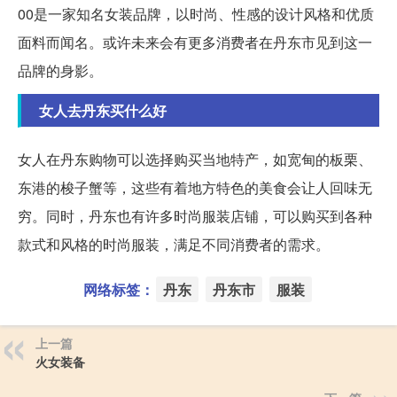
00是一家知名女装品牌，以时尚、性感的设计风格和优质
面料而闻名。或许未来会有更多消费者在丹东市见到这一
品牌的身影。
女人去丹东买什么好
女人在丹东购物可以选择购买当地特产，如宽甸的板栗、
东港的梭子蟹等，这些有着地方特色的美食会让人回味无
穷。同时，丹东也有许多时尚服装店铺，可以购买到各种
款式和风格的时尚服装，满足不同消费者的需求。
网络标签：
丹东
丹东市
服装
上一篇
火女装备