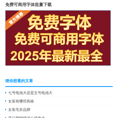
免费可商用字体批量下载
猜你想看的文章
七号电池大还是五号电池大
女装有哪些风格
女装毛衣品牌
开口营销培训心得体会