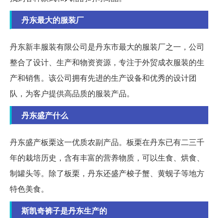
丹东最大的服装厂
丹东新丰服装有限公司是丹东市最大的服装厂之一，公司
整合了设计、生产和物资资源，专注于外贸成衣服装的生
产和销售。该公司拥有先进的生产设备和优秀的设计团
队，为客户提供高品质的服装产品。
丹东盛产什么
丹东盛产板栗这一优质农副产品。板栗在丹东已有二三千
年的栽培历史，含有丰富的营养物质，可以生食、烘食、
制罐头等。除了板栗，丹东还盛产梭子蟹、黄蚬子等地方
特色美食。
斯凯奇裤子是丹东生产的