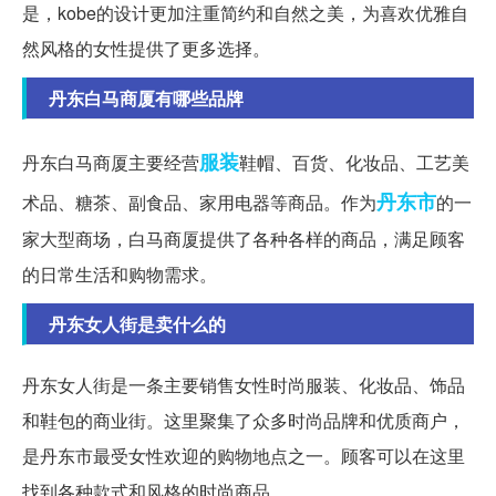
是，kobe的设计更加注重简约和自然之美，为喜欢优雅自
然风格的女性提供了更多选择。
丹东白马商厦有哪些品牌
服装
丹东白马商厦主要经营
鞋帽、百货、化妆品、工艺美
丹东市
术品、糖茶、副食品、家用电器等商品。作为
的一
家大型商场，白马商厦提供了各种各样的商品，满足顾客
的日常生活和购物需求。
丹东女人街是卖什么的
丹东女人街是一条主要销售女性时尚服装、化妆品、饰品
和鞋包的商业街。这里聚集了众多时尚品牌和优质商户，
是丹东市最受女性欢迎的购物地点之一。顾客可以在这里
找到各种款式和风格的时尚商品。