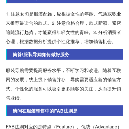
1. 注意女包是服装配饰，应根据女性的年龄、气质或职业
来推荐最适合的款式。2. 注意价格合理，款式新颖、紧密
追随流行趋势，才能赢得年轻女性的青睐。3. 分析消费者
心理，根据数据分析提供个性化推荐，增加销售机会。
简答!服装导购如何做好服务
服装导购需要提高服务水平，不断学习和改进。随着互联
网的发展，线上线下销售并存，导购需要适应新的销售方
式。个性化的服务可以吸引更多顾客的关注，从而提升销
售业绩。
请问在服装销售中的FAB法则是
FAB法则对应的是特点（Feature）、优势（Advantage）