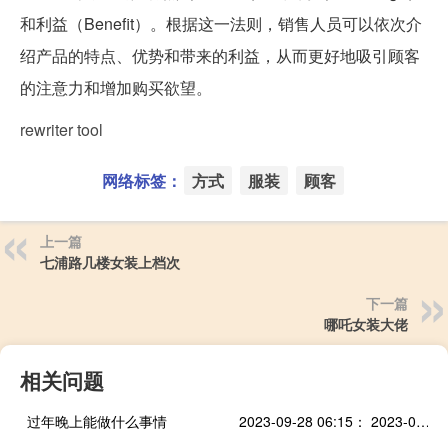
和利益（Benefit）。根据这一法则，销售人员可以依次介
绍产品的特点、优势和带来的利益，从而更好地吸引顾客
的注意力和增加购买欲望。
rewriter tool
网络标签：
方式
服装
顾客
上一篇
七浦路几楼女装上档次
下一篇
哪吒女装大佬
相关问题
过年晚上能做什么事情
2023-09-28 06:15： 2023-09-28 06:15,因河北省境内降雾,G25长深高速全线收费站入口封闭；因控制流量,S50津晋高速塘沽收费站限行货车。 ​​​