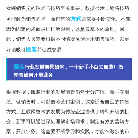
女装销售员的话术与技巧至关重要。数据显示，销售技巧
方式
可理解为销售的术，而销售的
则需要不断变化。不能
因为固定的术而被框框所限制，这是最基本的原则。因
此，销售人员需要根据不同情况灵活运用销售技巧，以更
顾客
好地吸引
并促成交易。
服装
行业发展前景如何，一个新手小白去服装厂做
销售如何开展业务
根据数据，服装行业的发展前景仍然十分广阔。新手在服
装厂做销售时，可以借鉴营销案例，探索适合自己的销售
方式。互联网技术的发展为传统企业提供了转型升级的机
会，新手可以通过深刻理解市场需求，制定有效的营销方
案，开展业务。这需要不断学习和实践，才能在激烈的市