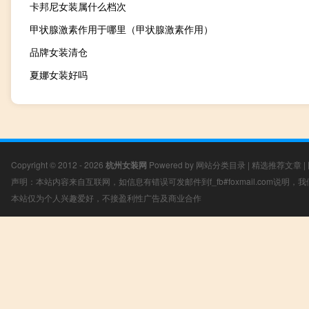
卡邦尼女装属什么档次
甲状腺激素作用于哪里（甲状腺激素作用）
品牌女装清仓
夏娜女装好吗
Copyright © 2012 - 2026
杭州女装网
Powered by
网站分类目录
|
精选推荐文章
|
声明：本站内容来自互联网，如信息有错误可发邮件到f_fb#foxmail.com说明
本站仅为个人兴趣爱好，不接盈利性广告及商业合作