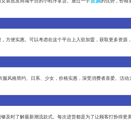
货源
州女装批发商城平台的小程序拿货。通过一手
的优势，价格
迎，方便实惠。可以考虑在这个平台上入驻加盟，获取更多资源
的衣服风格简约、日系、少女，价格实惠，深受消费者喜爱。活动
能够及时了解最新潮流款式。每次进货都是为了让顾客打扮得更