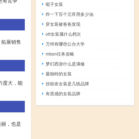
更有竞争
呢子女装
炸一下百个元宵用多少油
穿女装被爸爸发现
ott女装属什么档次
，拓展销售
万州有哪些公办大学
mbon任务攻略
梦幻西游什么是满修
最独特的女装
力度大，能
丝柏舍女装是几线品牌
有质感的女装品牌
美丽，也是