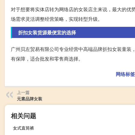
对于想要将实体店转为网络店的女装店主来说，最大的优
场需求灵活调整经营策略，实现转型升级。
折扣女装货源最便宜的选择
广州贝左贸易有限公司专业经营中高端品牌折扣女装童装
有保障，适合批发和零售商选择。
网络标签
上一篇
元素品牌女装
相关问题
女式直筒裤