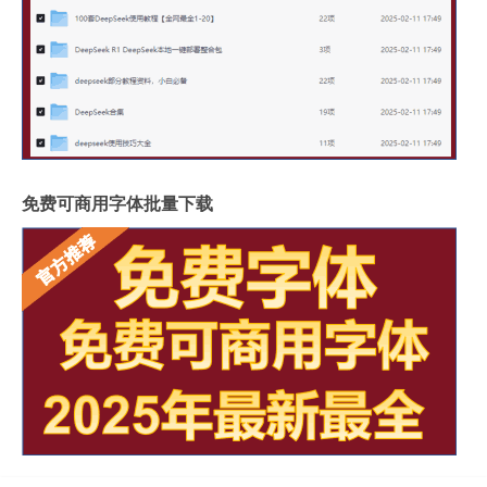
免费可商用字体批量下载