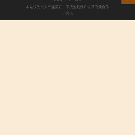
本站仅为个人兴趣爱好，不接盈利性广告及商业合作
小男孩