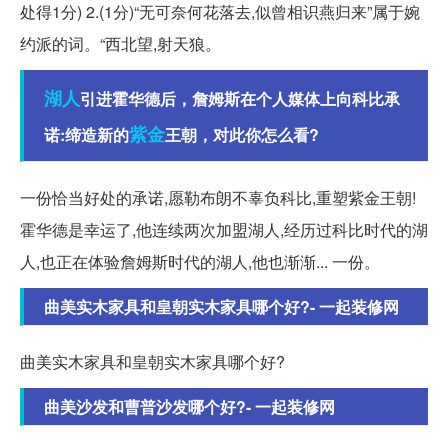
处得1分) 2.(1分)“无可奈何花落去,似曾相识燕归来”属于婉
约派的词。“西北望,射天狼。
湖人
引进霍华德后，詹姆斯在个人媒体上向科比承
紫金
诺:缔造新的
王朝，对此你怎么看?
一份恰当好处的承诺,愿勒布朗不辜负科比,重塑紫金王朝!
霍华德是幸运了,他连续两次加盟湖人,经历过科比时代的湖
人,也正在体验詹姆斯时代的湖人,他也渐渐... 一份。
曲美实木家具和皇朝实木家具哪个好?- 一起装修网
曲美实木家具和皇朝实木家具哪个好?
曲美沙发和曹普沙发哪个好?- 一起装修网