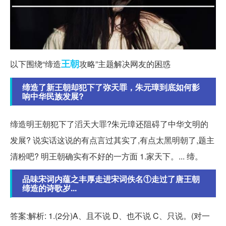
王朝
以下围绕“缔造
攻略”主题解决网友的困惑
缔造了新王朝却犯下了弥天罪，朱元璋到底如何影
响中华民族发展?
缔造明王朝犯下了滔天大罪?朱元璋还阻碍了中华文明的
发展? 说实话这说的有点言过其实了,有点太黑明朝了,题主
清粉吧? 明王朝确实有不好的一方面 1.家天下。... 缔。
品味宋词内蕴之丰厚走进宋词佚名①走过了唐王朝
缔造的诗歌岁...
答案:解析: 1.(2分)A、且不说 D、也不说 C、只说。(对一