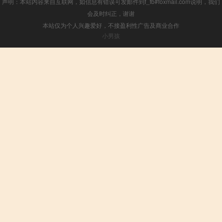
声明：本站内容来自互联网，如信息有错误可发邮件到f_fb#foxmail.com说明，我们
会及时纠正，谢谢
本站仅为个人兴趣爱好，不接盈利性广告及商业合作
小男孩