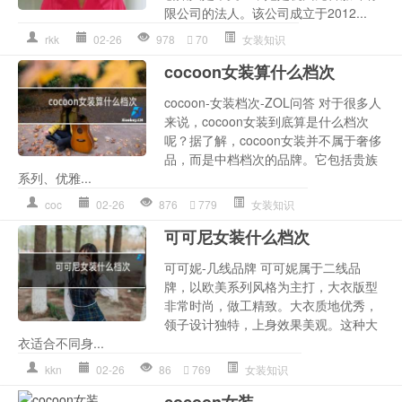
限公司的法人。该公司成立于2012...
rkk
02-26
978
70
女装知识
cocoon女装算什么档次
cocoon-女装档次-ZOL问答 对于很多人
来说，cocoon女装到底算是什么档次
呢？据了解，cocoon女装并不属于奢侈
品，而是中档档次的品牌。它包括贵族
系列、优雅...
coc
02-26
876
779
女装知识
可可尼女装什么档次
可可妮-几线品牌 可可妮属于二线品
牌，以欧美系列风格为主打，大衣版型
非常时尚，做工精致。大衣质地优秀，
领子设计独特，上身效果美观。这种大
衣适合不同身...
kkn
02-26
86
769
女装知识