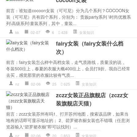
cocoon女装
前言：谁知道cocoon女装（可可尼）分为几个系列？COCOON女
装（可可尼）共有四个系列，分别为： 贵族party系列 \时尚优雅系
列\高级系列\童装系列，其中，童装...
kk
02-07
6
428
女装知识
fairy女装（fairy女装什么档
次）
前言：fairy女装怎么样中高档女装，走气质路线，质量没的说 。
冬装500往上，春夏的衣服大概400往上，会员打9折。我自己经常
去买，感觉那里的衣服比较有气质...
nz
02-06
25
625
女装知识
zczz女装正品旗舰店（zczz女
装旗舰店天猫）
前言：zczz女装苏州有吗1、打开苏州地图，搜索该品牌，如果当
地有的话即可显示地址的； 2、碧罗裙衣橱女装也不错哦（任意浏
览器输入“碧罗裙衣橱”即可以找到）...
nz
02-06
20
853
女装知识