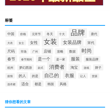
标签
品牌
中国
冬天
唐代
价格
十大
元宵节
女装
女装品牌
女性
宋代
大衣
女士
时尚
尺码
店铺
数据
市场
攻略
广州
服装
是一个
春节
服装品牌
春节期间
是一家
消费者
淘宝
牌子
杭州
梦幻西游
款式
游戏
自己的
衣服
的人
的是
让人
疫情
货源
适合
都是
风格
韩国
连衣裙
猜你想看的文章