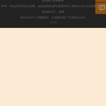
站地图
|
疑难解答
声明：本站内容来自互联网，如信息有错误可发邮件到f_fb#foxmail.com说明，我们
会及时纠正，谢谢
本站仅为个人兴趣爱好，不接盈利性广告及商业合作
小男孩