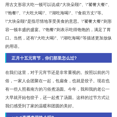
用古文形容大吃一顿可以说成\"大块朵颐\"、\"饕餮大餐\"、
\"饱餐\"、\"大吃大喝\"、\"湖吃海喝\"、\"食前方丈\"等。
\"大块朵颐\"是指尽情地享受美食的意思。\"饕餮大餐\"则形
容一顿丰盛的盛宴。\"饱餐\"则表示吃得饱饱的，满足了胃
口。当然，还有\"大吃大喝\"、\"湖吃海喝\"等描述更加放纵
的用语。
正月十五元宵节，你们那里怎么过?
在我们这里，对于元宵节还是非常重视的。按照以前的习
俗，一家人会团聚在一起，包扁食，也就是饺子。现在也
有一些人照着南方的习俗煮汤圆。今年，我和我的老公一
大早就开始包饺子，还一起煮了汤圆。这样的过节方式让
我们感受到了家的温暖和团圆的美好。