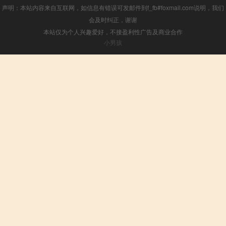
声明：本站内容来自互联网，如信息有错误可发邮件到f_fb#foxmail.com说明，我们
会及时纠正，谢谢
本站仅为个人兴趣爱好，不接盈利性广告及商业合作
小男孩