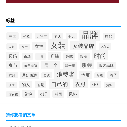
标签
品牌
中国
冬天
唐代
价格
十大
元宵节
女装
女装品牌
女性
宋代
大衣
女士
时尚
尺码
店铺
数据
市场
攻略
广州
服装
是一个
春节
服装品牌
春节期间
是一家
消费者
淘宝
牌子
杭州
梦幻西游
款式
游戏
自己的
衣服
的人
的是
让人
疫情
货源
适合
都是
风格
韩国
连衣裙
猜你想看的文章