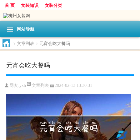
首 页
女装知识
女装分类
网站导航
>
文章列表
>
元宵会吃大餐吗
元宵会吃大餐吗
文章列表
网友:
yxh
2024-02-13 13:30:31