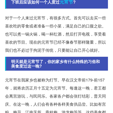
元宵节
下班后应该如何一个人度过
?
对于一个人来过元宵节，有很多方式。首先可以去买一些
喜欢吃的零食或者准备一些小菜，满足自己的口腹之欲。
也可以煮一锅火锅，喝一杯红酒，然后打开电视，享受着
喜欢的节目。现在的元宵节已经不像春节那样隆重，所以
我们也不必过于拘泥于传统，只要能让自己开心就好。
明天就是元宵节了，你的家乡有什么特殊的习俗和
美食度过这一晚?
元宵节在我家乡也被称为灯节。早在汉文帝前179-前157
年，就将农历正月十五定为元宵节。每逢这一晚，君王都
会离宫游玩，与民同乐。各家各户都会张灯结彩，普天同
庆。在这一晚，人们会有各种各样美食供品尝。比如有宫
粉、梅花、江南无所、垂枝梅、游龙梅等等。这些美食都