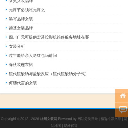
莱芙女装品牌
元宵节必须吃元宵么
墨写品牌女装
德基女装品牌
四川广元可提供宏碁投影机维修服务地址在哪
女装分析
过年能给亲人送红包吗请问
春秋装连衣裙
硫代硫酸钠与盐酸反应（硫代硫酸钠分子式）
何穗代言的女装
Copyright © 2012 - 2026
杭州女装网
Powered by
网站分类目录
|
精选推荐文章
|
网
站地图
|
疑难解答