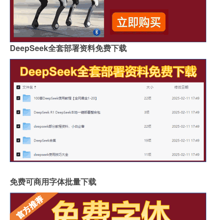
DeepSeek全套部署资料免费下载
免费可商用字体批量下载