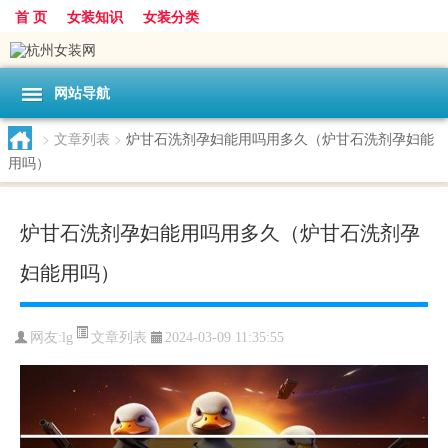
首 页
女装知识
女装分类
网站导航
>
文章列表
>
炉甘石洗剂孕妇能用吗用多久（炉甘石洗剂孕妇能
用吗）
炉甘石洗剂孕妇能用吗用多久（炉甘石洗剂孕
妇能用吗）
文章列表
网友:
lg
2024-03-09 11:35:55