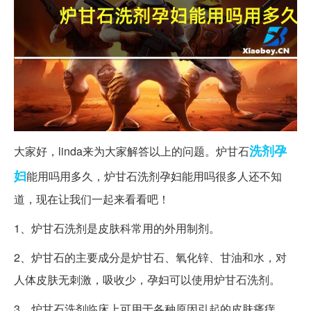
洗剂
孕
大家好，linda来为大家解答以上的问题。炉甘石
妇
能用吗用多久，炉甘石洗剂孕妇能用吗很多人还不知
道，现在让我们一起来看看吧！
1、炉甘石洗剂是皮肤科常用的外用制剂。
2、炉甘石的主要成分是炉甘石、氧化锌、甘油和水，对
人体皮肤无刺激，吸收少，孕妇可以使用炉甘石洗剂。
3、炉甘石洗剂临床上可用于各种原因引起的皮肤瘙痒，