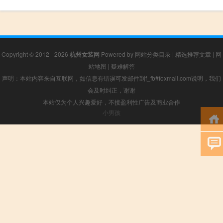
Copyright © 2012 - 2026
杭州女装网
Powered by
网站分类目录
|
精选推荐文章
|
网
站地图
|
疑难解答
声明：本站内容来自互联网，如信息有错误可发邮件到f_fb#foxmail.com说明，我们
会及时纠正，谢谢
本站仅为个人兴趣爱好，不接盈利性广告及商业合作
小男孩