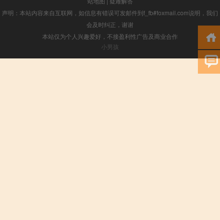
站地图
|
疑难解答
声明：本站内容来自互联网，如信息有错误可发邮件到f_fb#foxmail.com说明，我们
会及时纠正，谢谢
本站仅为个人兴趣爱好，不接盈利性广告及商业合作
小男孩