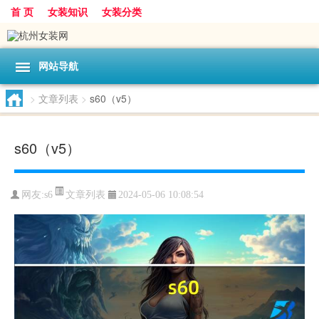
首 页
女装知识
女装分类
网站导航
>
文章列表
>
s60（v5）
s60（v5）
文章列表
网友:
s6
2024-05-06 10:08:54