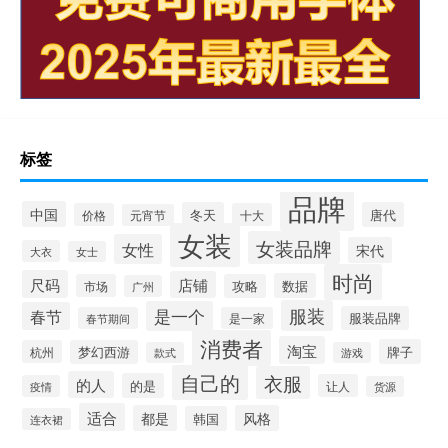
标签
品牌
中国
冬天
唐代
价格
十大
元宵节
女装
女装品牌
女性
宋代
大衣
女士
时尚
尺码
店铺
数据
市场
攻略
广州
服装
是一个
春节
服装品牌
春节期间
是一家
消费者
淘宝
牌子
杭州
梦幻西游
款式
游戏
自己的
衣服
的人
的是
让人
疫情
货源
适合
都是
风格
韩国
连衣裙