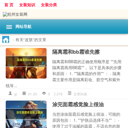
首 页
女装知识
女装分类
网站导航
>
有关“皮肤”的文章
隔离霜和bb霜谁先擦
隔离霜和BB霜的正确使用顺序是 **先用
隔离霜再用BB霜** 。以下是具体的步骤
和原因： 1. **隔离霜的作用** ： - 隔离
霜主要作用是隔离彩妆、脏空气和紫外
线等...
gl
01-25
0
276
文章列表
涂完面霜感觉脸上很油
当您涂抹面霜后感觉脸上很油，可能的
原因包括： 1. **护肤品选择不当** ： -
使用了过于油腻的面霜，不适合您的肤