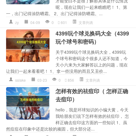
才能变白不是很了解那具体是什么情况
呢，现在让我们一起来瞧瞧吧！ 1、第
一，出门记得涂防晒霜。 2、出门记得涂防晒霜。...
zy
04-09
0
601
文章列表
4399玩个球兑换码大全（4399
玩个球号和密码）
关于4399玩个球兑换码大全，4399玩
个球号和密码这个很多人还不知道，今
天小六来为大家解答以上的问题，现在
让我们一起来看看吧！ 1、拿一些没用的而且又丑价...
sslake
03-23
0
856
文章列表
怎样有效的祛痘印（​ 怎样正确
去痘印）
hello，我是环球知识的小编大黄，今天
我给朋友们说下怎样有效的祛痘印，​ 怎
样正确去痘印这方面的一些知识 1、虽
然痘痘在印象中还是比较的顽固，但大部分还...