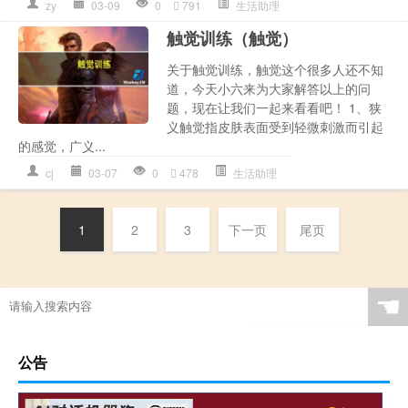
zy
03-09
0
791
生活助理
触觉训练（触觉）
关于触觉训练，触觉这个很多人还不知
道，今天小六来为大家解答以上的问
题，现在让我们一起来看看吧！ 1、狭
义触觉指皮肤表面受到轻微刺激而引起
的感觉，广义...
cj
03-07
0
478
生活助理
1
2
3
下一页
尾页
☚
公告