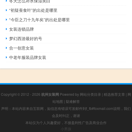
冬天怎么补水保湿美白
“初疑蚕食叶”的出处是哪里
“今臣之刀十九年矣”的出处是哪里
女装连锁品牌
梦幻西游最好的号
合一创意女装
中老年服装品牌女装
Copyright © 2012 - 2026
杭州女装网
Powered by
网站分类目录
|
精选推荐文章
|
网
站地图
|
疑难解答
声明：本站内容来自互联网，如信息有错误可发邮件到f_fb#foxmail.com说明，我们
会及时纠正，谢谢
本站仅为个人兴趣爱好，不接盈利性广告及商业合作
小男孩