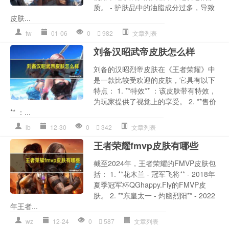
质。 - 护肤品中的油脂成分过多，导致
皮肤...
tw
01-06
0
982
文章列表
刘备汉昭武帝皮肤怎么样
刘备的汉昭烈帝皮肤在《王者荣耀》中
是一款比较受欢迎的皮肤，它具有以下
特点： 1. **特效** ：该皮肤带有特效，
为玩家提供了视觉上的享受。 2. **售价
** ：...
lb
12-30
0
342
文章列表
王者荣耀fmvp皮肤有哪些
截至2024年，王者荣耀的FMVP皮肤包
括： 1. **花木兰 - 冠军飞将** - 2018年
夏季冠军杯QGhappy.Fly的FMVP皮
肤。 2. **东皇太一 - 灼幽烈阳** - 2022
年王者...
wz
12-24
0
587
文章列表