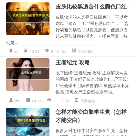
皮肤比较黑适合什么颜色口红
皮肤较深的人选择口红颜色时，可以考
虑以下建议： 1. **橘色系口红** ： - 选
择淡雅的橘色可以提亮肤色，使肌肤看
起来更加健康有活力。 - 橘色唇膏，特
别是...
pf
12-24
0
722
文章列表
王者纪元 攻略
以下围绕“王者纪元 攻略”主题解决网友
的困惑 王者纪元传奇攻略? 1、尸王殿:
尸王会爆出召唤神兽的哦,虽然爆率不算
很高,但每次尸王殿都会刷新很...
wzj
04-25
0
902
手游攻略
怎样才能变白脸学生党（怎样
才能变白）
很多人对怎样才能变白脸学生党，怎样