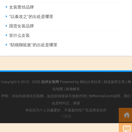
女装蕾丝品牌
“以秦攻之”的出处是哪里
国货女装品牌
宣什么女装
“鸱领聊延敌”的出处是哪里
Copyright © 2012 - 2026
杭州女装网
Powered by
网站分类目录
|
精选推荐文章
|
网
站地图
|
疑难解答
声明：本站内容来自互联网，如信息有错误可发邮件到f_fb#foxmail.com说明，我们
会及时纠正，谢谢
本站仅为个人兴趣爱好，不接盈利性广告及商业合作
小男孩