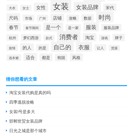
女装
女装品牌
女性
宋代
大衣
女士
时尚
尺码
店铺
数据
市场
攻略
广州
服装
是一个
春节
服装品牌
春节期间
是一家
消费者
淘宝
牌子
杭州
梦幻西游
款式
游戏
自己的
衣服
的人
的是
让人
疫情
货源
适合
都是
风格
韩国
连衣裙
猜你想看的文章
淘宝女装代购是真的吗
四季逃脱攻略
女装l号是多大
邯郸世贸女装品牌
日光之城是那个城市