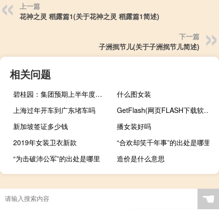
上一篇
花神之灵 稻露篇1(关于花神之灵 稻露篇1简述)
下一篇
子洲抿节儿(关于子洲抿节儿简述)
相关问题
碧桂园：集团预期上半年度可能录得未经审核净亏损公司为了确保现金流安全将积极考虑采取各种对策包括但不限于压降各项经营支出、加快回款安排、积极拓展融资渠道、管理及优化债务偿还安排等同时积极寻求政府及各方监管机构的指导和支持
什么图女装
上海过年开车到广东堵车吗
GetFlash(网页FLASH下载软件) 绿色版（GetFlash(网页FLASH下载软件) 绿色版功能简介）
新加坡签证多少钱
播女装好吗
2019年女装卫衣新款
“合欢却笑千年事”的出处是哪里
“为击破沛公军”的出处是哪里
造价是什么意思
☚